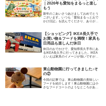
｜2026年も愛知をまるっと楽し
もう
新年のごあいさつあけましておめでとう
ございます。いつも「愛知まるっとおで
かけ日記」を読んでくださり、ありがと
うございます。こうして新しい一年を迎
えられたのも、ブログを見に来てくださ
るみなさんのおかげです。このブログに
【ショッピング】IKEA長久手で
ショッピング
ついて「愛知まるっとおで...
お買い物＆フードを満喫！家具も
日用品も楽しんだ休日
休日のおでかけで、愛知県長久手市にあ
るIKEA長久手に行ってきました。IKEA
といえば家具のイメージが強いですが、
実は収納用品や日用品も充実していて、
見て回るだけでも楽しい場所。今回はち
ょっとした買い物と、フードも楽しんで
東山動物園に行ってきました♪そ
レジャー
きました！店内をぶ...
の②
今回の記事では、東山動物園の美味しい
フードを紹介します！東山動物園には小
さなフードコートのようなところがある
のですが、今回はそのひとつ
ZOOASIS（ゾアシス）にて昼食を摂りま
した！まるあいはどうぶつカフェのから
あげ丼を選びましたよ！味付け...